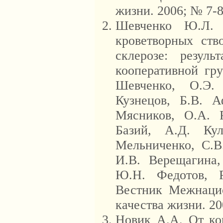
жизни. 2006; № 7-8
Шевченко Ю.Л. А
кроветворных ств
склерозе: резуль
кооперативной гр
Шевченко, О.Э.
Кузнецов, Б.В. А
Мясников, О.А. 
Базий, А.Д. Ку
Мельниченко, С.В
И.В. Верещагина,
Ю.Н. Федотов, Р
Вестник Межнацио
качества жизни. 20
Новик А.А. От ко