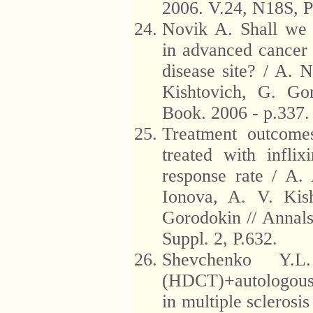
2006. V.24, N18S, Pa
Novik A. Shall we
in advanced cancer 
disease site? / A. 
Kishtovich, G. Go
Book. 2006 - p.337.
Treatment outcomes
treated with inflix
response rate / A.
Ionova, A. V. Kis
Gorodokin // Annals
Suppl. 2, P.632.
Shevchenko Y.L
(HDCT)+autologous 
in multiple sclerosi