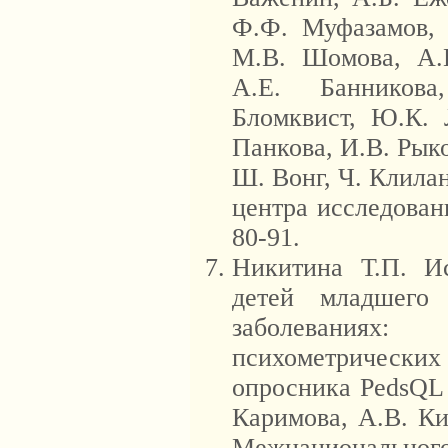
Ф.Ф. Муфазамов, 
М.В. Шомова, А.
А.Е. Банникова
Бломквист, Ю.К. 
Панкова, И.В. Рык
Ш. Вонг, Ч. Клила
центра исследован
80-91.
Никитина Т.П. И
детей младшего 
заболеваниях
психометрическ
опросника PedsQL (
Каримова, А.В. Ки
Межнационального