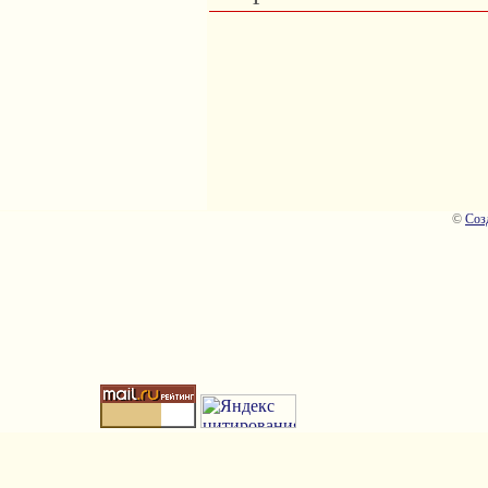
©
Соз