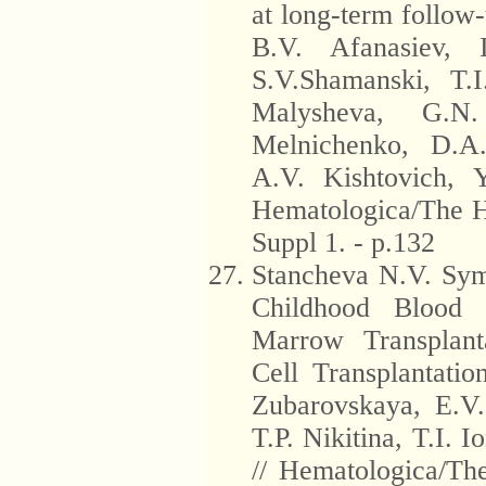
at long-term follow
B.V. Afanasiev, 
S.V.Shamanski, T.
Malysheva, G.N
Melnichenko, D.A.
A.V. Kishtovich, 
Hematologica/The H
Suppl 1. - p.132
Stancheva N.V. Sym
Childhood Blood 
Marrow Transplant
Cell Transplantati
Zubarovskaya, E.V
T.P. Nikitina, T.I. 
// Hematologica/Th