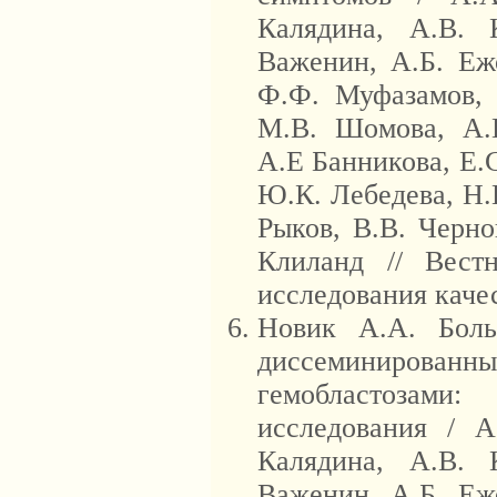
Калядина, А.В. 
Важенин, А.Б. Еж
Ф.Ф. Муфазамов, 
М.В. Шомова, А.
А.Е Банникова, Е.
Ю.К. Лебедева, Н.
Рыков, В.В. Черно
Клиланд // Вест
исследования качес
Новик А.А. Бол
диссеминирован
гемобластозами:
исследования / А
Калядина, А.В. 
Важенин, А.Б. Еж