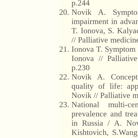
p.244
Novik A. Sympto
impairment in advan
T. Ionova, S. Kalya
// Palliative medici
Ionova T. Symptom as
Ionova // Palliati
p.230
Novik A. Concept
quality of life: app
Novik // Palliative 
National multi-ce
prevalence and tre
in Russia / A. Nov
Kishtovich, S.Wang,