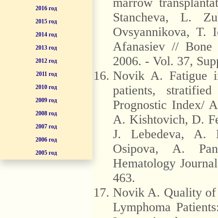
marrow transplantat
2016 год
Stancheva, L. Z
2015 год
Ovsyannikova, T. I
2014 год
Afanasiev // Bone
2013 год
2006. - Vol. 37, Supp
2012 год
Novik A. Fatigue 
2011 год
patients, stratifi
2010 год
2009 год
Prognostic Index/ A
2008 год
A. Kishtovich, D. 
2007 год
J. Lebedeva, A. 
2006 год
Osipova, A. Pa
2005 год
Hematology Journal.
463.
Novik A. Quality o
Lymphoma Patients: