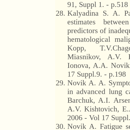
91, Suppl 1. - p.518
Kalyadina S. A. Pa
estimates betwee
predictors of inade
hematological mali
Kopp, T.V.Chag
Miasnikov, A.V. P
Ionova, A.A. Novik
17 Suppl.9. - p.198
Novik A. A. Sympto
in advanced lung c
Barchuk, A.I. Arsen
A.V. Kishtovich, E.
2006 - Vol 17 Suppl.
Novik A. Fatigue se