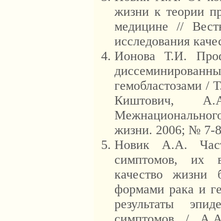
жизни к теории п
медицине // Вес
исследования качес
Ионова Т.И. Про
диссеминирован
гемобластозами / Т
Киштович, А
Межнационального
жизни. 2006; № 7-8
Новик А.А. Част
симптомов, их 
качество жизни 
формами рака и ге
результаты эпид
симптомов / А.А