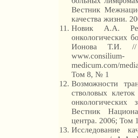
больных лимфомами
Вестник Межнацио
качества жизни. 20
Новик А.А. Ре
онкологических бо
Ионова Т.И. //
www.consilium-
medicum.com/media/
Том 8, № 1
Возможности тра
стволовых клеток
онкологических 
Вестник Национа
центра. 2006; Том 1
Исследование ка