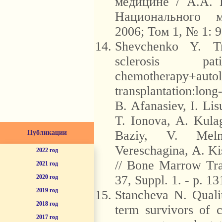
медицине / А.А. 
Национального м
2006; Том 1, № 1: 9
Shevchenko Y. Tr
sclerosis pa
chemotherapy
transplantation:lon
B. Afanasiev, I. Li
T. Ionova, A. Kula
Baziy, V. Meln
Публикации
Vereschagina, A. Ki
-->
2022 год
// Bone Marrow Tra
2021 год
37, Suppl. 1. - p. 13
2020 год
2019 год
Stancheva N. Quali
2018 год
term survivors of 
2017 год