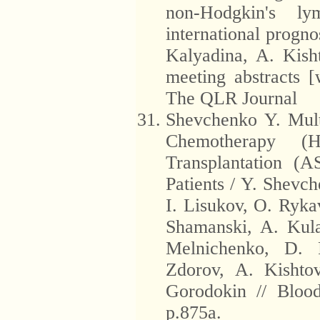
non-Hodgkin's ly
international progno
Kalyadina, A. Kis
meeting abstracts [
The QLR Journal
Shevchenko Y. Mult
Chemotherapy (
Transplantation (A
Patients / Y. Shevc
I. Lisukov, O. Ryka
Shamanski, A. Kula
Melnichenko, D. F
Zdorov, A. Kishto
Gorodokin // Bloo
p.875a.