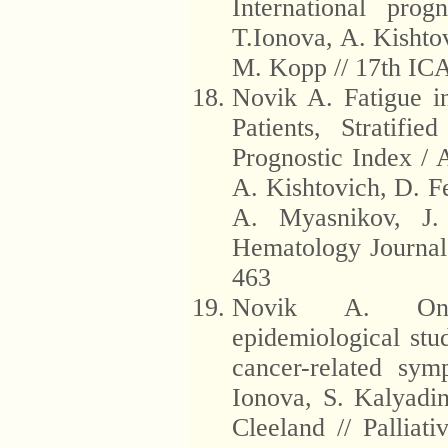
International pro
T.Ionova, A. Kishto
M. Kopp // 17th ICA
Novik A. Fatigue 
Patients, Stratifi
Prognostic Index / 
A. Kishtovich, D. 
A. Myasnikov, J.
Hematology Journal.
463
Novik A. Ongoi
epidemiological stu
cancer-related sy
Ionova, S. Kalyadi
Cleeland // Palliat